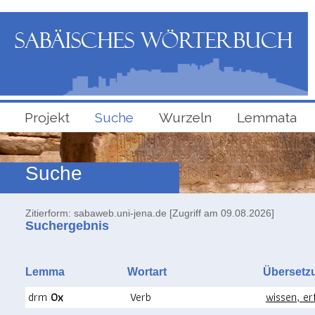
Projekt
Suche
Wurzeln
Lemmata
Suche
Zitierform: sabaweb.uni-jena.de [Zugriff am 09.08.2026]
Suchergebnis
Lemma
Wortart
Überse
drm
0x
Verb
wissen, erf