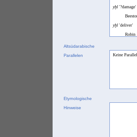
yḫl
'?damage'
Beesto
yḫl
'deliver'
Robin 
yḫl
'délivrer'
Altsüdarabische
Keine Paralle
Parallelen
Robin 
Etymologische
Hinweise