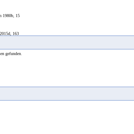
n 1980b, 15
2015d, 163
len gefunden.
2008a, 99