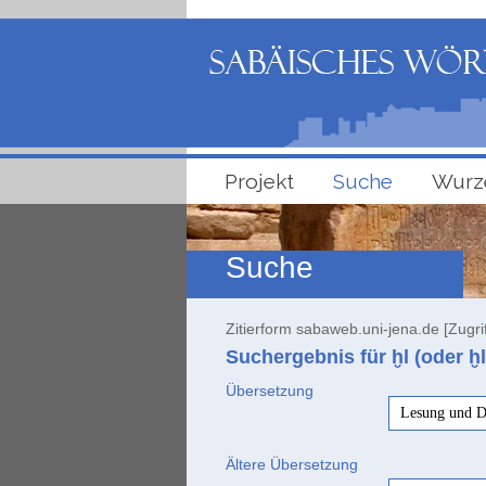
Projekt
Suche
Wurz
Suche
Zitierform sabaweb.uni-jena.de [Zugri
Suchergebnis für ḫl (oder ḫl
Übersetzung
Lesung und D
Ältere Übersetzung