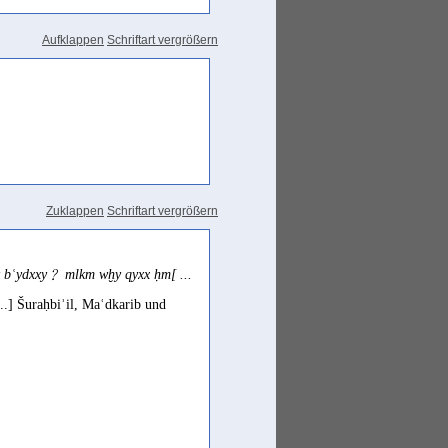
Aufklappen
Schriftart vergrößern
Zuklappen
Schriftart vergrößern
. ]y bʿydxxy﹖ mlkm wḫy qyxx ḥm[ ...
..] Šuraḥbiʾil, Maʿdkarib und