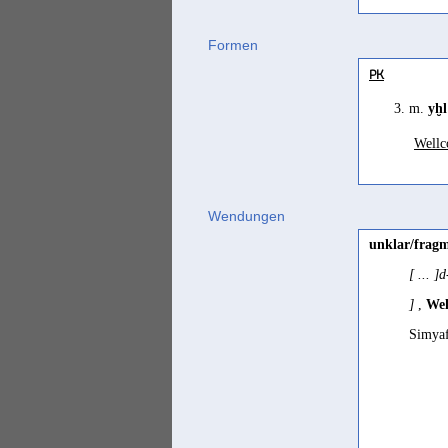
Formen
PK
3. m.
yḫl
Wellc
Wendungen
unklar/fragm
[ ... ]
]
,
Wel
Simyaf