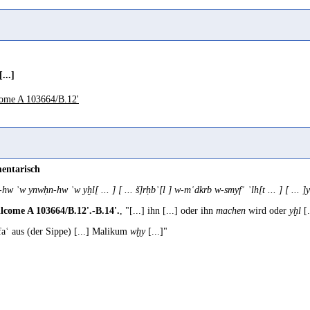
[...]
ome A 103664/B.12'
entarisch
d-hw ʾw ynwḥn-hw ʾw yḫl[ ... ] [ ... š]rḥbʾ[l ] w-mʿdkrb w-smyfʿ ʾlh[t ... ] [ ..
lcome A 103664/B.12'.-B.14'.
, "[...] ihn [...] oder ihn
machen
wird oder
yḫl
[.
aʿ aus (der Sippe) [...] Malikum
wḫy
[...]"