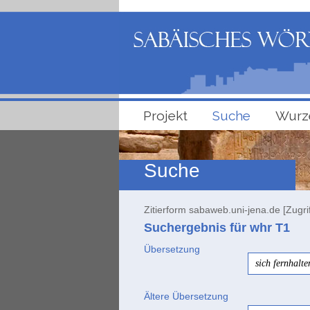
Projekt
Suche
Wurz
Suche
Zitierform sabaweb.uni-jena.de [Zugri
Suchergebnis für whr
T1
Übersetzung
sich fernhalte
Ältere Übersetzung