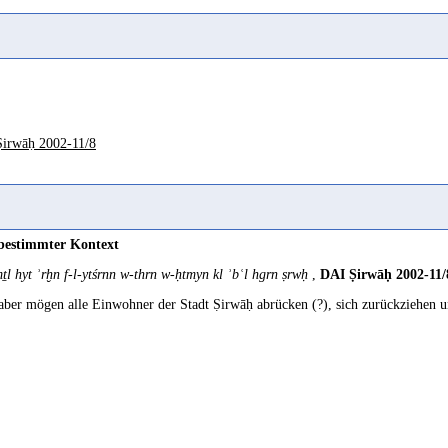
wa-yuqālu: wahhara fulānun fulānan ʾiḏā ʾawqaʿahū fīmā lā maḫraǧa lahū min
hara
ist (das gleiche) wie
tahawwara
(vergehen, zerrinnen), und der Sand
taha
d
wahhara
jemand (anderen), wenn er ihn in etwas stürzt, woraus er nicht wied
irwāḥ 2002-11/8
 bestimmter Kontext
ṯl hyt ʾrḫn f-l-ytśrnn w-thrn w-ḥtmyn kl ʾbʿl hgrn ṣrwḥ
,
DAI Ṣirwāḥ 2002-11/8
aber mögen alle Einwohner der Stadt Ṣirwāḥ abrücken (?), sich zurückziehen u