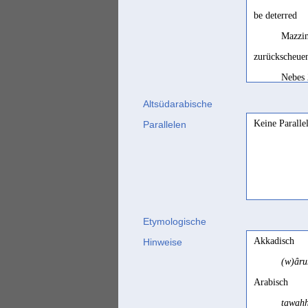
be deterred
Mazzin
zurückscheue
Nebes 
zurückschrec
Altsüdarabische
Keine Paralle
Parallelen
Nebes 
Etymologische
Akkadisch
Hinweise
(w)âr
Arabisch
tawahh