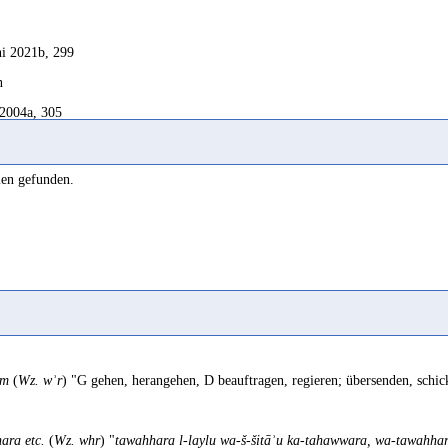
i 2021b, 299
n
2004a, 305
ken
len gefunden.
2009, 269
um
(
Wz. wʾr
) "G gehen, herangehen, D beauftragen, regieren; übersenden, sch
ara etc.
(
Wz. whr
) "
tawahhara l-laylu wa-š-šitāʾu ka-tahawwara, wa-tawahha