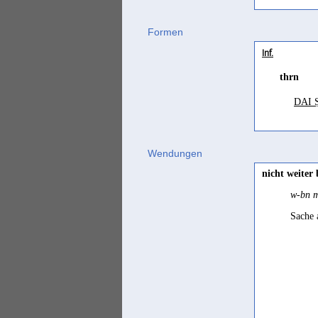
(...) 
Formen
tawah
Inf.
jeman
thrn
DAI Ṣ
Wendungen
nicht weiter
w-bn m
Sache 