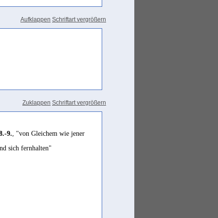
hu
'die Nacht und der Winter
Aufklappen
Schriftart vergrößern
wwara
ebenso. (...) man sagt:
er heraus kommt'" Lisān VI / 496
Zuklappen
Schriftart vergrößern
.-9.
, "von Gleichem wie jener
nd sich fernhalten"