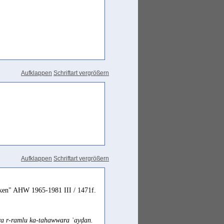
Aufklappen
Schriftart vergrößern
Aufklappen
Schriftart vergrößern
icken" AHW 1965-1981 III / 1471f.
ra r-ramlu ka-tahawwara ʾayḍan.