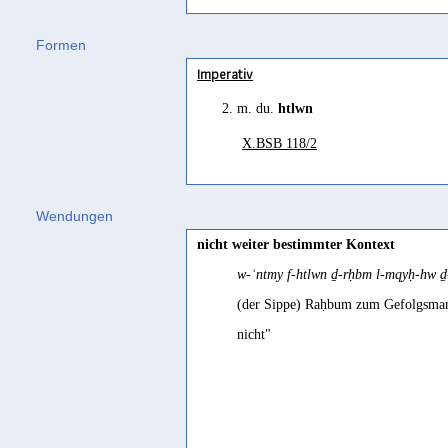
talūw
(
Wz. tlw
) "
wa-raǧulun talūwun 
Formen
aufhört, Gefolgschaft zu leisten"" Li
Imperativ
Gəʿəz
2. m. du.
htlwn
talāwi
(
Wz. tlw
) "that follows, follo
tələw
(
Wz. tlw
) "follower" Leslau 1
X.BSB 118/2
Jemenitisch-Arabisch
tālī
(
Wz. tly
) "folgend, nachfolgend"
Wendungen
nicht weiter bestimmter Kontext
w-ʾntmy f-htlwn ḏ-rḥbm l-mqyḥ-hw 
(der Sippe) Raḥbum zum Gefolgsmann
nicht"