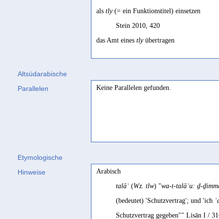
als
tly
(= ein Funktionstitel) einsetzen
Stein 2010, 420
das Amt eines
tly
übertragen
Stein 2010, 732
Altsüdarabische
Keine Parallelen gefunden.
Parallelen
Etymologische
Arabisch
Hinweise
talāʾ
(
Wz. tlw
) "
wa-t-talāʾu: ḏ-ḏimma
(bedeutet) 'Schutzvertrag'; und 'ich
ʾ
Schutzvertrag gegeben"" Lisān I / 3