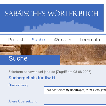
Projekt
Suche
Wurzeln
Lemmata
Suche
Zitierform sabaweb.uni-jena.de [Zugriff am 08.08.2026]
Suchergebnis für tlw
H
Übersetzung
das Amt eines
tly
übertragen, zum Gefolgs
Ältere Übersetzung