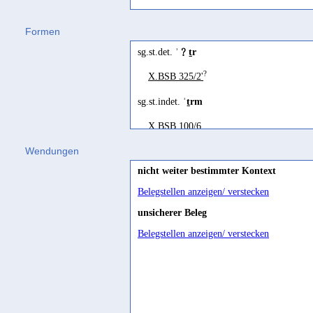
ʾiṯra
(
Wz. ʾṯr
) "unmittelbar nach, na
Formen
Jemenitisch-Arabisch
sg.st.det.
ʾ﹖ṯr
ʾaṯar
(
Wz. ʾṯr
) "danach, dann, nach"
?
X.BSB 325/2'
sg.st.indet.
ʾṯrm
X.BSB 100/6
Wendungen
nicht weiter bestimmter Kontext
Belegstellen anzeigen/ verstecken
unsicherer Beleg
Belegstellen anzeigen/ verstecken