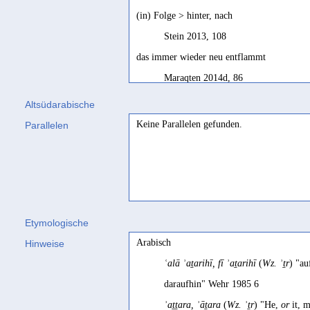
(in) Folge > hinter, nach
Stein 2013, 108
das immer wieder neu entflammt
Maraqten 2014d, 86
in Folge, künftig
Altsüdarabische
Stein 2010, 719; Stein 2023, 490
Keine Parallelen gefunden.
Parallelen
nachträglich
Stein 2023, 310
nachträglich; zukünftig
Stein 2023, 478
Etymologische
subsequently
Arabisch
Hinweise
Stein 2004a, 333
ʿalā ʾaṯarihī, fī ʾaṯarihī
(
Wz. ʾṯr
) "au
daraufhin" Wehr 1985 6
ʾaṯṯara, ʾāṯara
(
Wz. ʾṯr
) "He,
or
it, m