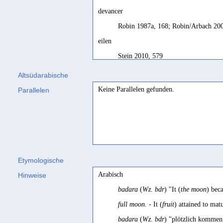
devancer
Robin 1987a, 168; Robin/Arbach 20
eilen
Stein 2010, 579
eilen; überholen (
Akk.
jmd.)
Altsüdarabische
Stein 2012, 76
Keine Parallelen gefunden.
Parallelen
precede
Robin 2015c, 113
zuvorkommen
Sima 2001a, 284 Fn. 4; Stein 2003, 
Etymologische
zuvorkommen, bevorzugen
Arabisch
Hinweise
Stein 2010, 570
badara
(
Wz. bdr
) "It (
the moon
) bec
zuvorzukommen suchen
full moon.
- It (
fruit
) attained to mat
Nebes 1995, 50-51 Bsp. 142
badara
(
Wz. bdr
) "plötzlich komme