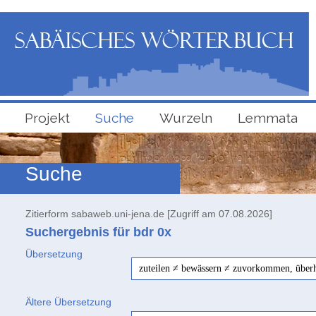
Projekt
Suche
Wurzeln
Lemmata
Suche
Zitierform sabaweb.uni-jena.de [Zugriff am 07.08.2026]
Suchergebnis für bdr
0x
Übersetzung
zuteilen ≠ bewässern ≠ zuvorkommen, überho
Ältere Übersetzung