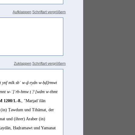
Aufklappen
Schriftart vergrößern
um selbst aus einem
annt ist, kann hierfür auch eine
ma 2004 22 - 23
e
ost-Biblical Hebrew
k
nēset
an temple')" Gajda 1998 82
1
tif sabaʾique
kns
t
désigne tout
Zuklappen
Schriftart vergrößern
nc une salle de réunion faisant
 indigène pourrait s'accorder avec
t ynf mlk sbʾ w-ḏ-rydn w-ḥḍ]rmwt
n les juifs que les judéo-
-ymnt w-ʾ]ʿrb-hmw ṭ﹖[wdm w-thmt
 1200/1.-8.
, "Marṯadʾilān
es it mean a 'synagogue' or 'the
 (in) Ṭawdum und Tihāmat, der
1
 possibility is that
kns
t
means
t und (ihrer) Araber (in)
1
x includung perhaps a
kns
t
."
-Raydān, Ḥaḍramawt und Yamanat