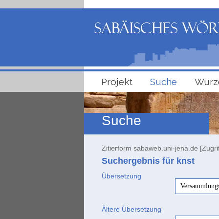
Projekt
Suche
Wurz
Suche
Zitierform sabaweb.uni-jena.de [Zugri
Suchergebnis für knst
Übersetzung
Versammlungs
Ältere Übersetzung