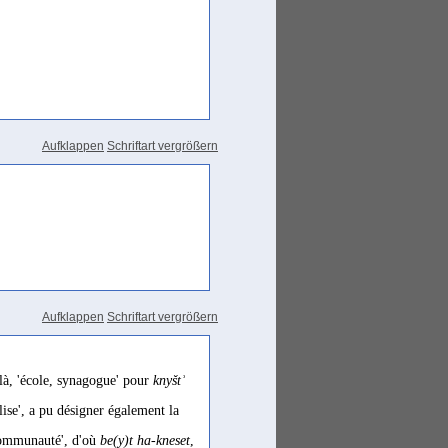
Aufklappen
Schriftart vergrößern
xclure d'autres significations,
ing for a synagogue)
Aufklappen
Schriftart vergrößern
 là, 'école, synagogue' pour
knyštʾ
glise', a pu désigner également la
communauté', d'où
be(y)t ha-kneset
,