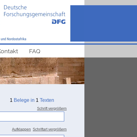
Kontakt
FAQ
1
Belege in
1
Texten
Schrift vergrößern
Aufklappen
Schriftart vergrößern