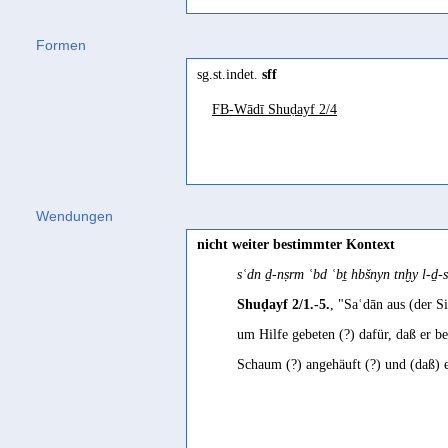
safāʾif
(
Wz. sff
) "minderwertiges, b
Formen
Gəʿəz
sg.st.indet.
sff
safaf
(
Wz. sff
) "scum, froth" Leslau 
FB-Wādī Shuḍayf 2/4
səfuf
(
Wz. sff
) "expanded, extended, 
Jemenitisch-Arabisch
saff
(
Wz. sff
) "schlucken" Behnstedt 
Wendungen
nicht weiter bestimmter Kontext
sʿdn ḏ-nṣrm ʿbd ʿbṯ hbšnyn tnḫy l-ḏ-s
Shuḍayf 2/1.-5.
, "Saʿdān aus (der S
um Hilfe gebeten (?) dafür, daß er be
Schaum (?) angehäuft (?) und (daß) 