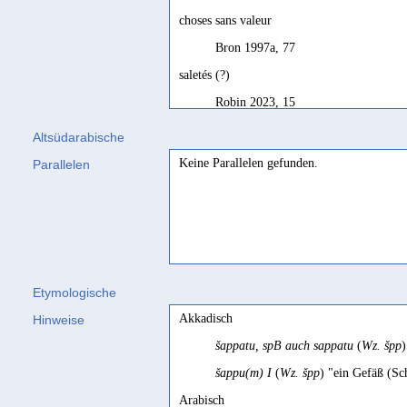
choses sans valeur
Bron 1997a, 77
saletés (?)
Robin 2023, 15
Unrat
Altsüdarabische
Keine Parallelen gefunden.
Parallelen
Stein 2007, 33; Jändl 2009, 133
Etymologische
Akkadisch
Hinweise
šappatu, spB auch sappatu
(
Wz. špp
šappu(m) I
(
Wz. špp
) "ein Gefäß (Sc
Arabisch