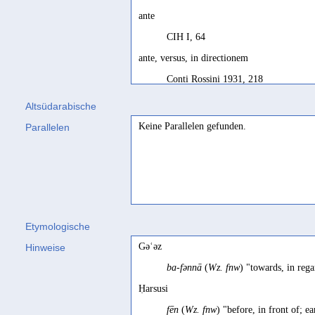
ante
CIH I, 64
ante, versus, in directionem
Conti Rossini 1931, 218
aux abords
Altsüdarabische
Robin/Bâfaqîh 1981, 69; Robin 1991
Keine Parallelen gefunden.
Parallelen
bei dem Kanal
Mordtmann/Mittwoch 1931, 171
devant
Jamme 1955d, 112; Robin/Dridi 200
Etymologische
en face de
Gəʿəz
Hinweise
Jamme 1956d, 186
ba-fənnā
(
Wz. fnw
) "towards, in reg
im Umland
Ḥarsusi
Sima 2000, 217 Bsp. 1
fēn
(
Wz. fnw
) "before, in front of; e
im Vorraum