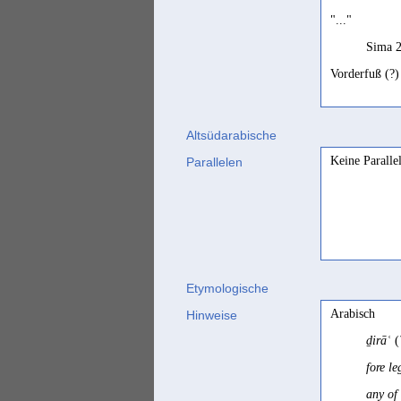
"..."
Sima 2
Vorderfuß (?)
Sima 2
Altsüdarabische
Keine Paralle
Parallelen
Etymologische
Arabisch
Hinweise
ḏirāʿ
(
fore l
any of