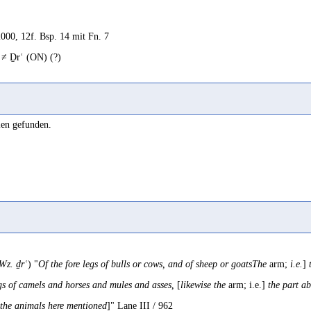
000, 12f. Bsp. 14 mit Fn. 7
 ≠ Ḏrʿ (ON) (?)
000, 12 Bsp. 14
len gefunden.
Wz. ḏrʿ
) "
Of the fore legs of bulls or cows, and of sheep or goatsThe
arm;
i.e.
]
t
egs of camels and horses and mules and asses,
[
likewise the
arm; i.e.]
the part ab
 the animals here mentioned
]" Lane III / 962