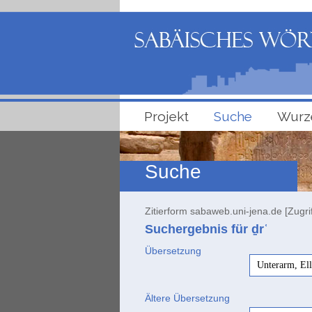
Projekt
Suche
Wurz
Suche
Zitierform sabaweb.uni-jena.de [Zugri
Suchergebnis für ḏrʿ
Übersetzung
Unterarm, Ell
Ältere Übersetzung