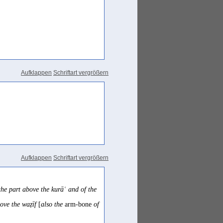
Aufklappen
Schriftart vergrößern
Aufklappen
Schriftart vergrößern
he part above the kurāʿ and of the
ove the waẓīf
[
also the
arm-bone
of