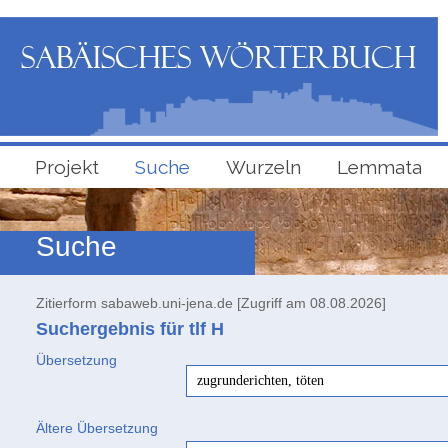
Projekt
Suche
Wurzeln
Lemmata
Suche
Zitierform sabaweb.uni-jena.de [Zugriff am 08.08.2026]
Suchergebnis für tlf
H
Übersetzung
zugrunderichten, töten
Ältere Übersetzung