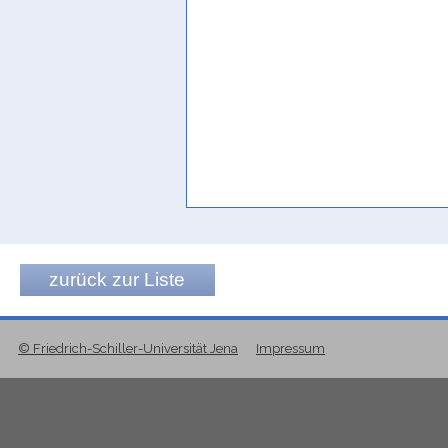
]htlf[n
YM 390/6'
zurück zur Liste
© Friedrich-Schiller-Universität Jena
Impressum