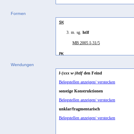
tuluf
(
Wz. tlf
) "zugrundegehen" Behn
Conti Rossini 1931, 257
Formen
refers to a type of interdiction
SK
Mazzini 2020, 336
3. m. sg.
htlf
stürzen
MB 2005 I-31/5
Winckler 1897, 12
vernichten
PK
3. m. sg.
yhtlfn
Wendungen
Nebes 1995, 65-66 Bsp. 194
l-(xxx w-)htlf
den Feind
Kh-ʾUmayma 17/8
Belegstellen anzeigen/ verstecken
Inf.
sonstige Konstruktionen
ht[l]f[n
Belegstellen anzeigen/ verstecken
CIH 155/4'
unklar/fragmentarisch
htlfn
Belegstellen anzeigen/ verstecken
Dār al-Šukr 1/3
,
Fa 71 /19
,
Gl 1537