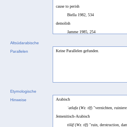
cause to perish
Biella 1982, 534
demolish
Jamme 1985, 254
destroy
Altsüdarabische
SD, 148; Beeston 1977q, 52; SD, 14
Keine Parallelen gefunden.
Parallelen
détruire
SD français, 148; Bron/Gajda 2005, 
kill
Maraqten 2021a, 178
Etymologische
perdere
Arabisch
Hinweise
CIH I, 218
ʾatlafa
(
Wz. tlf
) "vernichten, ruinie
perdre
Jemenitisch-Arabisch
Ryckmans 1952, 43; Loundine 1973,
tilāf
(
Wz. tlf
) "ruin, derstruction, d
perire fecit