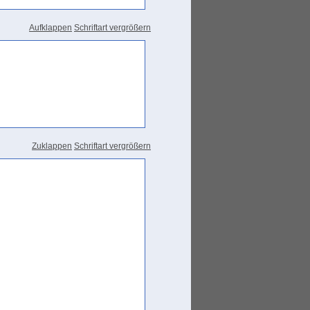
Aufklappen
Schriftart vergrößern
Zuklappen
Schriftart vergrößern
ßler 2009, 331