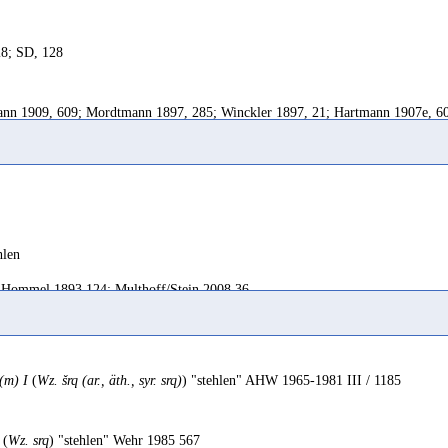
8; SD, 128
nn 1909, 609; Mordtmann 1897, 285; Winckler 1897, 21; Hartmann 1907e, 60
Weninger 2024, 86; Preißler 2009, 331
 vol
 1906, 373
hlen
, 61
Hommel 1893 124; Multhoff/Stein 2008 36
anakis 1916, 188
er
RES VI 237
(m) I
(
Wz. šrq (ar., äth., syr. srq)
) "stehlen" AHW 1965-1981 III / 1185
 49
er, dérober
t, surripuit
Arbach 1993 83
(
Wz. srq
) "stehlen" Wehr 1985 567
Rossini 1931, 200