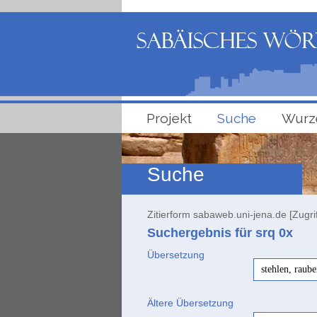
Projekt
Suche
Wurz
Suche
Zitierform sabaweb.uni-jena.de [Zugri
Suchergebnis für srq
0x
Übersetzung
stehlen, raub
Ältere Übersetzung