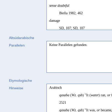
sense doubtful
Biella 1982, 462
damage
SD, 107; SD, 107
dégâts
Altsüdarabische
SD français, 107
Keine Parallelen gefunden.
Parallelen
Schaden
Sima 2000, 12 Bsp. 14
Etymologische
Arabisch
Hinweise
qasaba
(
Wz. qsb
) "It (
water
) ran,
or
2521
qasuba
(
Wz. qsb
) "It was,
or
became,