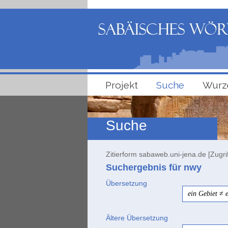
Projekt
Suche
Wurz
Suche
Zitierform sabaweb.uni-jena.de [Zugri
Suchergebnis für nwy
Übersetzung
ein Gebiet
≠
Ältere Übersetzung