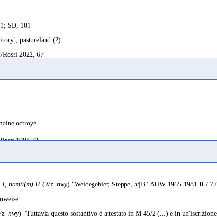
1; SD, 101
ritory), pastureland (?)
/Rossi 2022, 67
e of territory
2022, 263
1; SD, 101
aine octroyé
oyé
Bron 1998 72
998, 72; Robin 1992, 84
ischeslust ≠ Trennung
nçais, 101
Stein 2023 487
I, namû(m) II
(
Wz. nwy
) "Weidegebiet; Steppe, a/jB" AHW 1965-1981 II / 77
ge
sato di contenimento
inweise
ans 1956c, 159
Avanzini 1995 96
z. nwy
) "Tuttavia questo sostantivo è attestato in M 45/2 (...) e in un'iscrizion
ato di contenimento