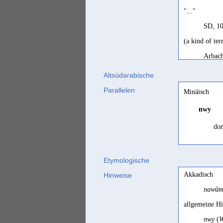
"..."
SD, 10
(a kind of ter
Arbach
a specific typ
Altsüdarabische
Rossi 
Parallelen
Minäisch
ditch
nwy
SD, 10
dom
domaine octr
Bron 1
Etymologische
fossé
Fle
Akkadisch
Hinweise
SD fra
nawûm 
lieu de pâtura
fos
allgemeine H
Ryckm
nwy
(
W
muretto, foss