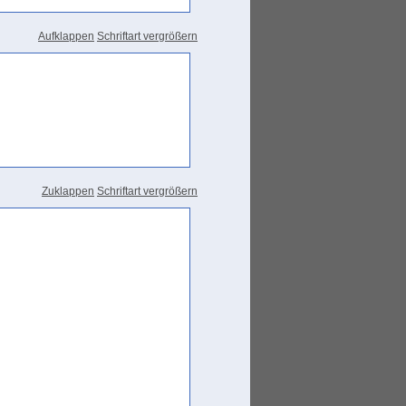
erisco, quindi, una traduzione del
Aufklappen
Schriftart vergrößern
ato come 'qualcosa che tiene
r
near
or
distant;
the
place that is
ursues
in journeying and in acting
Zuklappen
Schriftart vergrößern
operty, possessions, goods, wealth,