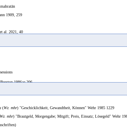
ūmahratān
nn 1909, 259
et al. 2021, 40
2021, 324
kowitz-Nagler 1975, 24; Sima 2000, 119; Maraqten 2014d, 160
sessions
Beeston 1986ae 206
2010, 611
sessions, wealth
ns 1952, 33; Robin 1992, 125; Pirenne 1987, 103
Ricks 1989 94
a
(
Wz. mhr
) "Geschicklichkeit, Gewandtheit, Können" Wehr 1985 1229
liche
Wz. mhr
) "Brautgeld, Morgengabe; Mitgift; Preis, Einsatz; Lösegeld" Wehr 1
 1981, 233
Jamme 1971 134
nschriften)