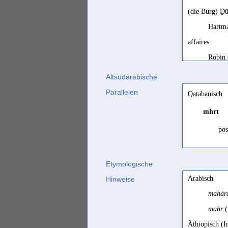
(die Burg) Ḏ
Hartma
affaires
Robin 
Arbeit
Altsüdarabische
Nebes 
Parallelen
Qatabanisch
Besitz
mhrt
Tschin
pos
Besitztümer
Stein 
Etymologische
biens
pos
Arabisch
Hinweise
Ryckma
mahār
Erworbenes
pou
mahr
(
Müller
Äthiopisch (I
fortune, biens