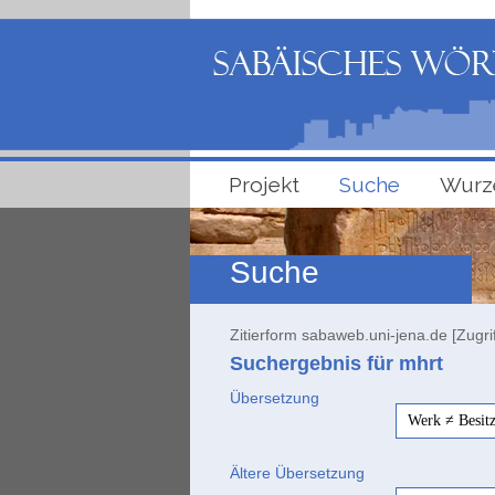
Projekt
Suche
Wurz
Suche
Zitierform sabaweb.uni-jena.de [Zugri
Suchergebnis für mhrt
Übersetzung
Werk ≠ Besit
Ältere Übersetzung