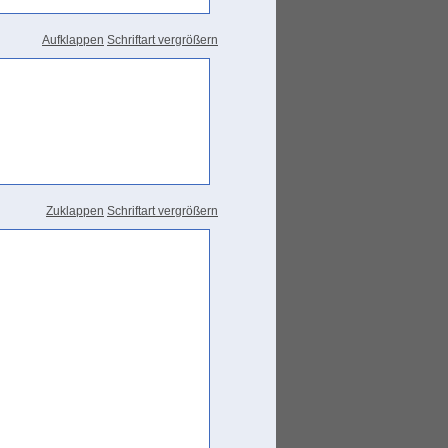
Aufklappen
Schriftart vergrößern
 dedica di beni materiali posseduti,
versed (in)" Leslau 1991 334
Zuklappen
Schriftart vergrößern
rgengabe" Behnstedt 2006 1180
90-1991 II / 473
es