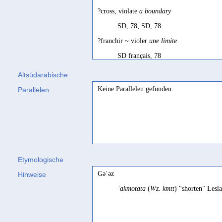
?cross, violate
a boundary
SD, 78; SD, 78
?franchir ~ violer
une limite
SD français, 78
attinet externae parti
Altsüdarabische
Conti Rossini 1931, 169
Keine Parallelen gefunden.
Parallelen
berühren
Rhodokanakis 1915, 7
einfassen
Rhodokanakis 1917, 85
Etymologische
être franchi
Gəʿəz
Hinweise
Ryckmans 1953a, 348
ʾakmotata
(
Wz. kmtt
) "shorten" Lesl
extend beyond
something
Biella 1982, 249
franchir