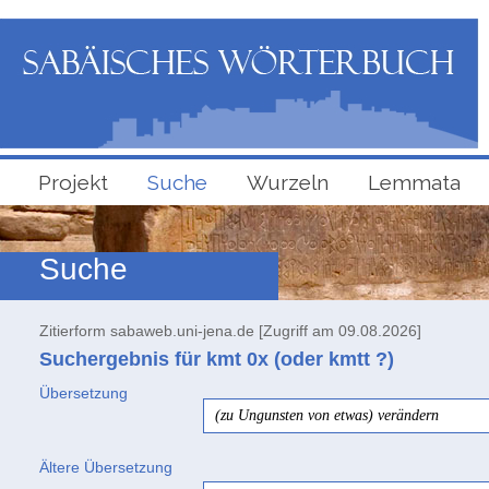
Projekt
Suche
Wurzeln
Lemmata
Suche
Zitierform sabaweb.uni-jena.de [Zugriff am 09.08.2026]
Suchergebnis für kmt
0x
(oder kmtt ?)
Übersetzung
(zu Ungunsten von etwas) verändern
Ältere Übersetzung