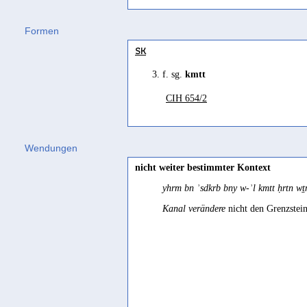
Robin/Dridi 2004, 100
Formen
on peut le rapprocher de l'accadien
kamātu
,
SK
Ryckmans 1953a, 347
3. f. sg.
kmtt
removere
CIH 654/2
CIH III, 88
verletzt werden
Wendungen
Sima 2000, 221 Bsp. 16
nicht weiter bestimmter Kontext
yhrm bn ʾsdkrb bny w-ʾl kmtt ḥrtn w
Kanal
verändere
nicht den Grenzstei