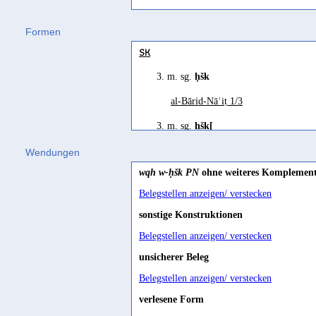
Beeston 1953, 110
Formen
despatch
SK
Beeston 1976, 408
3. m. sg.
ḥšk
envoyer
al-Bārid-Nāʿiṭ 1/3
Robin 1995, 229
ordonner
3. m. sg.
ḥšk[
Ryckmans 1954a, 108
?
Ry 522/2'
Wendungen
prohiber
wqh w-ḥšk PN
ohne weiteres Komplemen
PK
Ryckmans 1939, 86
Belegstellen anzeigen/ verstecken
3. m. pl.
yḥšknn
prohibit
sonstige Konstruktionen
al-Zubayrī-Bišār 4/2
Belegstellen anzeigen/ verstecken
Winnett 1941, 24
Inf.
unsicherer Beleg
ḥšk
Belegstellen anzeigen/ verstecken
M.A.Thabit 86 MB/35
,
RES 4137/1
verlesene Form