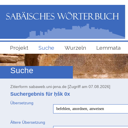
Projekt
Suche
Wurzeln
Lemmata
Suche
Zitierform sabaweb.uni-jena.de [Zugriff am 07.08.2026]
Suchergebnis für ḥšk
0x
Übersetzung
befehlen, anordnen, anweisen
Ältere Übersetzung