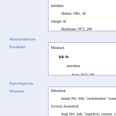
befehlen
Höfner 1981, 36
charger de
Ryckmans 1975, 200
comandare
Altsüdarabische
Mazzini 2011a, 138
Parallelen
Minäisch
command
ḥšk
0x
Biella 1982, 193; SD, 72; SD, 72
anordnen
commander
Stein 2023 238
Ryckmans 1975, 200
Etymologische
'commander, ordonner'
anordnen, befehlen
Hebräisch
Hinweise
SD français, 72; Bron 1993, 82
Stein 2023 484
ḥaśaḵ
(
Wz. ḥśk
) "zurückhalten" Gese
défendre
Syrisch-Aramäisch
Ryckmans 1939, 87
ḥsaḵ
(
Wz. ḥsk
) "impedivit; retinuit,
define > ordain, command