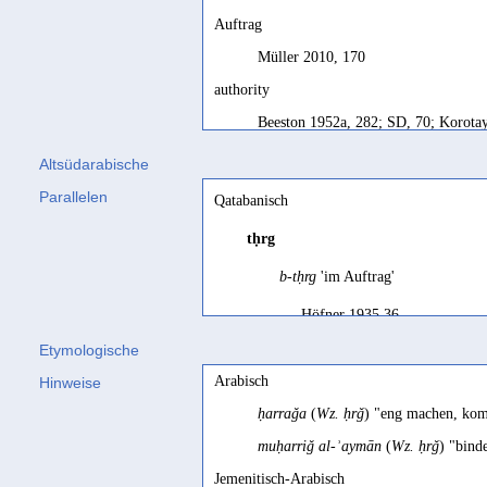
Auftrag
Müller 2010, 170
authority
Beeston 1952a, 282; SD, 70; Korotay
authority, honour
Altsüdarabische
Stein 2008a, 786
Parallelen
Qatabanisch
Autorität
tḥrg
Stein 2003, 60; Stein 2010, 725; Ma
b-tḥrg
'im Auftrag'
autorité
Höfner 1935 36
Robin/Dridi 2004, 113; Robin 1991b
Etymologische
Befehl
b-tḥrg
'im Dienst, auf Befehl'
Arabisch
Hinweise
Rhodokanakis 1919, 40; Preißler 200
Rhodokanakis 1919 39
ḥarraǧa
(
Wz. ḥrǧ
) "eng machen, kom
Befehlsgewalt, Autorität,
in spSab Briefen 
administration
muḥarriǧ al-ʾaymān
(
Wz. ḥrǧ
) "bind
Stein 2012, 80
Beeston 1971a 13; Pirenne 1
Jemenitisch-Arabisch
command