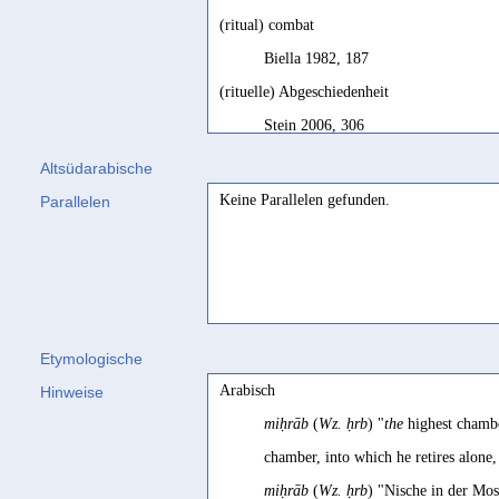
(ritual) combat
Biella 1982, 187
(rituelle) Abgeschiedenheit
Stein 2006, 306
(Zeit der) Abgeschiedenheit; bezeichnet ein
Altsüdarabische
Sichzurückziehen an einen abgesonderten O
Keine Parallelen gefunden.
Parallelen
kriegerischen Tanz
Müller 1986, 153 mit Fn. 4a
(Zeitpunkt der) Abgeschiedenheit
Stein 2006, 295 Bsp. 4
Etymologische
combat
Arabisch
Hinweise
Ryckmans 1968a, 262
miḥrāb
(
Wz. ḥrb
) "
the
highest chamber
ḥrb
-procedure
chamber, into which he retires alone,
Agostini 2023, 150
miḥrāb
(
Wz. ḥrb
) "Nische in der Mos
procédure d'obtention de l'oracle