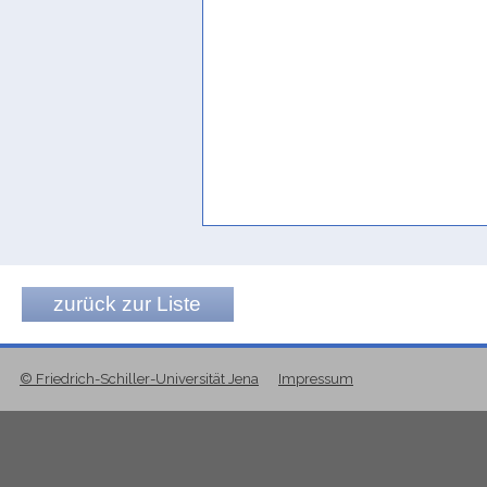
Ryckmans 1974, 259 Fn. 7
zurück zur Liste
© Friedrich-Schiller-Universität Jena
Impressum