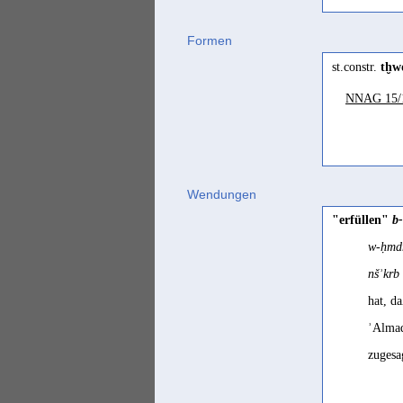
Formen
st.constr.
tḫw
NNAG 15/
Wendungen
"erfüllen"
b
w-ḥmdm
nšʾkrb
hat, d
ʾAlmaq
zugesa