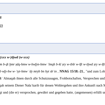
d
19
-(xxx w-)tḫwd (w-xxx)
 b-ḏt ḫmr ṣdq-hmw w-hwfyn-hmw ʾlmqh b-kl ṣry w-tbšr w-šft w-tḫwd ṣry w-šf
 l-wfy-hw w-ʾtyt-hmw ʿdy mryb bn hyt sbʾtn
,
NNAG 15/18.-21.
, "und zum Lobp
aß ʾAlmaqah ihnen durch alle Schutzzusagen, Frohbotschaften, Versprechen un
ah seinem Diener Našaʾkarib für dessen Wohlergehen und ihre Ankunft nach 
gt und (die er) versprochen, gewährt und gegeben hatte, (angemessen) erfüllt 