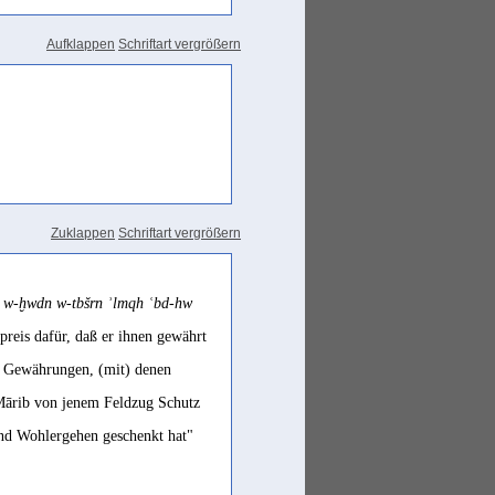
Aufklappen
Schriftart vergrößern
Zuklappen
Schriftart vergrößern
t w-ḫwdn w-tbšrn ʾlmqh ʿbd-hw
reis dafür, daß er ihnen gewährt
d Gewährungen, (mit) denen
Mārib von jenem Feldzug Schutz
und Wohlergehen geschenkt hat"