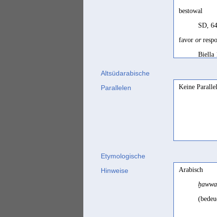
bestowal
SD, 64
favor
or
resp
Biella
Gabe
Altsüdarabische
Stein 
Keine Paralle
Parallelen
Gnadenerweis
Sima 2
grâce
Ryckm
Etymologische
nuisance
Arabisch
Hinweise
Ryckm
ḫawwa
octroi
(bedeue
SD fra