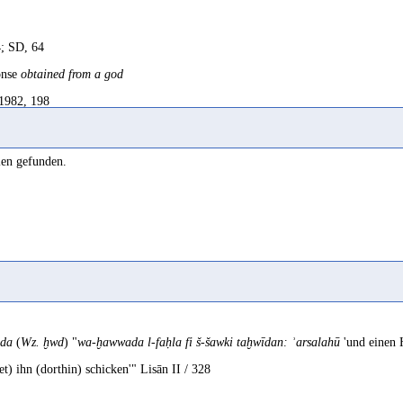
; SD, 64
onse
obtained from a god
 1982, 198
2003, 60
len gefunden.
001, 291 Bsp. 157
ans 1974, 259
ans 1968a, 271
da
(
Wz. ḫwd
) "
wa-ḫawwada l-faḥla fi š-šawki taḫwīdan: ʾarsalahū
'und einen 
t) ihn (dorthin) schicken'" Lisān II / 328
nçais, 64