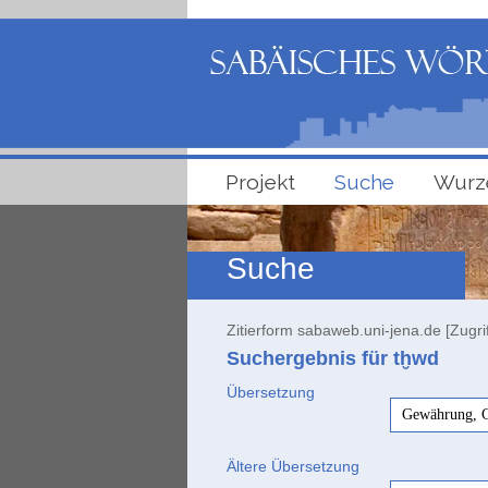
Projekt
Suche
Wurz
Suche
Zitierform sabaweb.uni-jena.de [Zugri
Suchergebnis für tḫwd
Übersetzung
Gewährung, G
Ältere Übersetzung