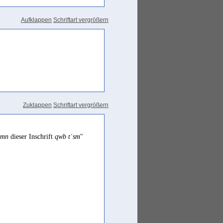
Aufklappen
Schriftart vergrößern
Zuklappen
Schriftart vergrößern
ḏmn
dieser Inschrift
qwb
tʿsm
"