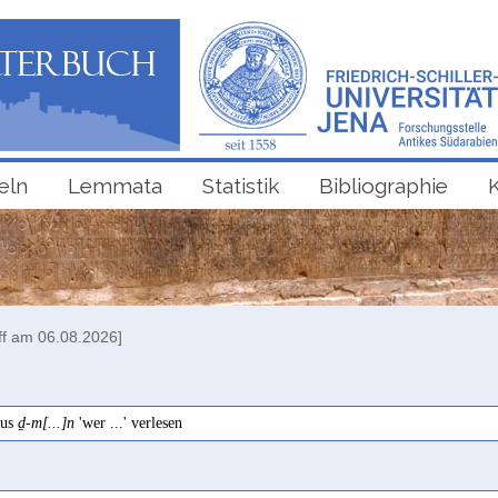
eln
Lemmata
Statistik
Bibliographie
ff am 06.08.2026]
aus
ḏ-m[...]n
'wer ...' verlesen