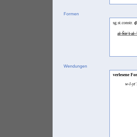
Formen
sg.st.constr.
al-Širʿī al
Wendungen
verlesene Fo
w-l-yt