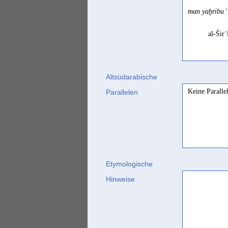
man yaḫribu
'
al-Šir
Altsüdarabische
Keine Paralle
Parallelen
Etymologische
Hinweise