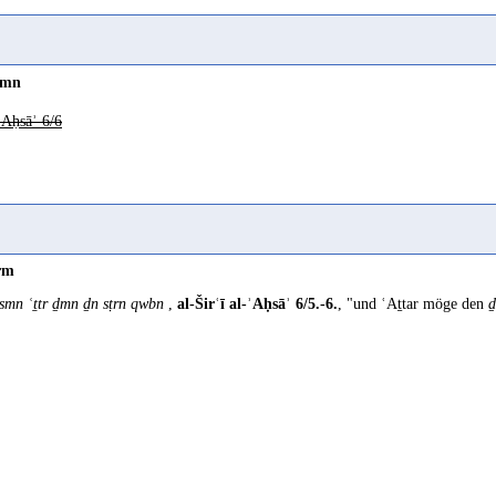
ḏmn
-ʾAḥsāʾ 6/6
rm
ʿsmn ʿṯtr ḏmn ḏn sṭrn qwbn
,
al-Širʿī al-ʾAḥsāʾ 6/5.-6.
, "und ʿAṯtar möge den