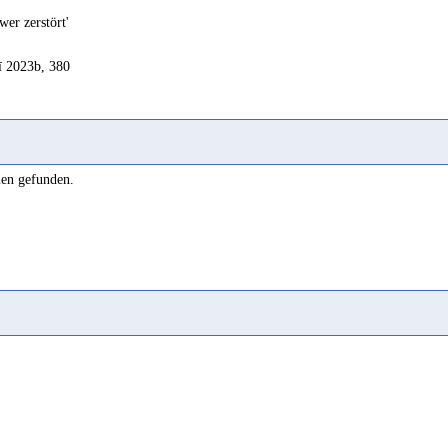
wer zerstört'
ʿī 2023b, 380
len gefunden.