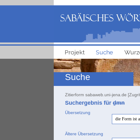
Projekt
Suche
Wurz
Suche
Zitierform sabaweb.uni-jena.de [Zugri
Suchergebnis für
ḏmn
Übersetzung
die Form ist 
Ältere Übersetzung