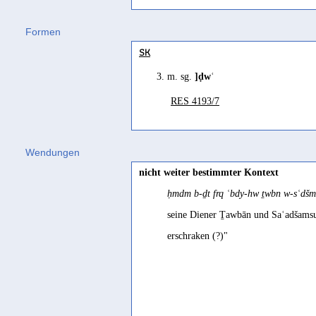
´záywa
(
Wz. ḍyʿ/ḍwʿ
) "to get lost" 
Formen
´zōya
(
Wz. ḍyʿ/ḍwʿ
) "injured; ill; h
SK
3. m. sg.
]ḍwʿ
RES 4193/7
Wendungen
nicht weiter bestimmter Kontext
ḥmdm b-ḏt frq ʿbdy-hw ṯwbn w-sʿdšm
seine Diener Ṯawbān und Saʿadšamsum
erschraken (?)"