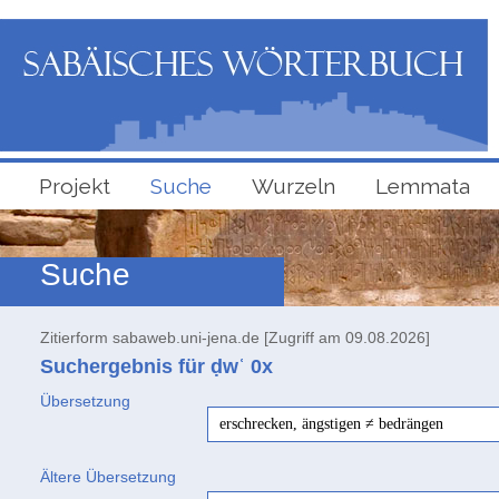
Projekt
Suche
Wurzeln
Lemmata
Suche
Zitierform sabaweb.uni-jena.de [Zugriff am 09.08.2026]
Suchergebnis für ḍwʿ
0x
Übersetzung
erschrecken, ängstigen ≠ bedrängen
Ältere Übersetzung