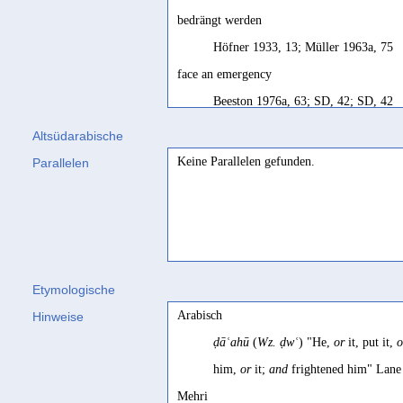
bedrängt werden
Höfner 1933, 13; Müller 1963a, 75
face an emergency
Beeston 1976a, 63; SD, 42; SD, 42
faire face à une situation critique
Altsüdarabische
SD français, 42
Keine Parallelen gefunden.
Parallelen
fight
Beeston 1937a, 84; Biella 1982, 434
opprimer
Jamme 1956e, 168
Etymologische
Arabisch
Hinweise
ḍāʿahū
(
Wz. ḍwʿ
) "He,
or
it, put it,
o
him,
or
it;
and
frightened him" Lane
Mehri