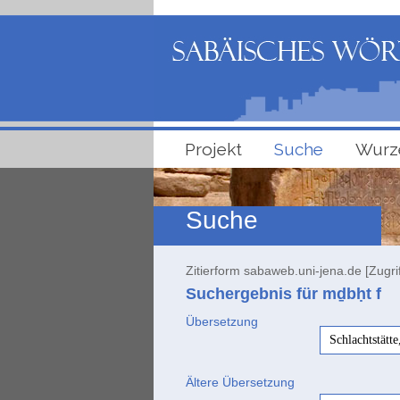
Projekt
Suche
Wurz
Suche
Zitierform sabaweb.uni-jena.de [Zugri
Suchergebnis für mḏbḥt
f
Übersetzung
Schlachtstätte
Ältere Übersetzung