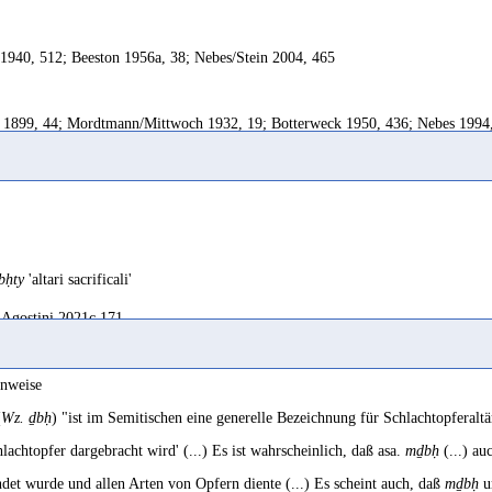
 1940, 512; Beeston 1956a, 38; Nebes/Stein 2004, 465
 1899, 44; Mordtmann/Mittwoch 1932, 19; Botterweck 1950, 436; Nebes 1994
, 39; CIH III, 119
 sacrifice
 1982, 91
bḥty
'altari sacrificali'
fice
Agostini 2021c 171
 1962, 56
lachtopfer
ar
inweise
 1965, 520
Ghūl 1993 140; Stehle 1940 512
(
Wz. ḏbḥ
) "ist im Semitischen eine generelle Bezeichnung für Schlachtopferaltär
äre
hlachtopfer dargebracht wird' (...) Es ist wahrscheinlich, daß asa.
mḏbḥ
(...) au
I, 99
Hommel 1893 123
det wurde und allen Arten von Opfern diente (...) Es scheint auch, daß
mḏbḥ
u
crificabit