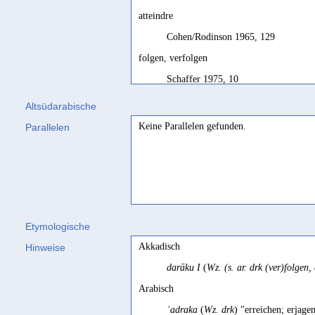
atteindre
Cohen/Rodinson 1965, 129
folgen, verfolgen
Schaffer 1975, 10
overtake
by pursuit
Altsüdarabische
Biella 1982, 85
Keine Parallelen gefunden.
Parallelen
poursuivre
Ryckmans 1974, 246
poursuivre; prendre, rattraper, rejoindre
qqn
SD français, 36
Etymologische
pursue; catch, catch up with, overtake
s.o.
Akkadisch
Hinweise
SD, 36; SD, 36
darāku I
(
Wz. (s. ar. drk (ver)folgen,
rattraper
Arabisch
Robin 2014, 187
ʾadraka
(
Wz. drk
) "erreichen; erjage