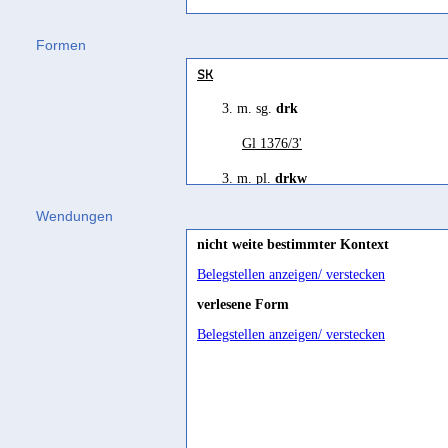
Hebräisch
Formen
dārak Hi.
(
Wz. drk
) "1. betreten las
SK
3. m. sg.
drk
Gl 1376/3'
3. m. pl.
drkw
Ry 506/5
Wendungen
nicht weite bestimmter Kontext
Belegstellen anzeigen/ verstecken
verlesene Form
Belegstellen anzeigen/ verstecken