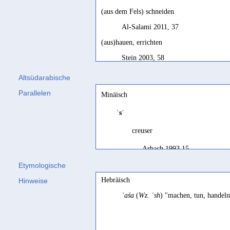
(aus dem Fels) schneiden
Al-Salami 2011, 37
(aus)hauen, errichten
Stein 2003, 58
anlegen
Altsüdarabische
Stein 2003, 146 Bsp. 288; Stein 201
Parallelen
Minäisch
aus dem Fels hauen
ʿsʾ
Sima 2000, 227 Bsp. 55
creuser
ausführen
Arbach 1993 15
Grimme 1932, 98
Etymologische
aushauen
fecit
Hebräisch
Hinweise
Sima 2000, 228 Bsp. 60
Conti Rossini 1931 210
ʿaśa
(
Wz. ʿsh
) "machen, tun, handel
bauen
Steine brechen
Rhodokanakis 1917, 120
Höfner 1936 78
brick up