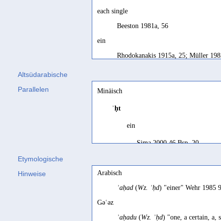
each single
Beeston 1981a, 56
ein
Rhodokanakis 1915a, 25; Müller 198
eine
Altsüdarabische
Rhodokanakis 1930, 166; Stein 2003,
Parallelen
Minäisch
eins
ʾḥt
Stein 2012, 73
ein
one
Sima 2000 46 Bsp. 20
Beeston 1979, 95; Biella 1982, 10; 
Etymologische
one (single)
eins
Arabisch
Hinweise
Stein 2010a, 304
Stein 2023 481
ʾaḥad
(
Wz. ʾḥd
) "einer" Wehr 1985 
quæque
one
Gəʿəz
CIH III, 36
Arbach/Rossi 2022 25; Rossi
ʾaḥadu
(
Wz. ʾḥd
) "one, a certain, a
singula