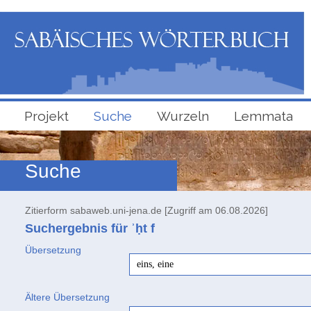
Projekt
Suche
Wurzeln
Lemmata
Suche
Zitierform sabaweb.uni-jena.de [Zugriff am 06.08.2026]
Suchergebnis für ʾḥt
f
Übersetzung
eins, eine
Ältere Übersetzung