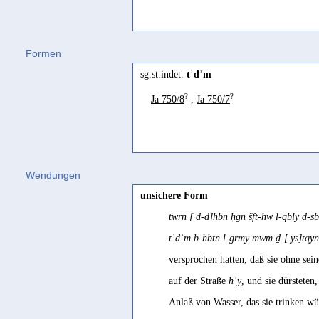
Formen
sg.st.indet.
tʾdʾm
?
?
Ja 750/8
,
Ja 750/7
Wendungen
unsichere Form
ṯwrn [ ḏ-ḏ]hbn ḥgn šft-hw l-qbly ḏ-s
tʾdʾm b-hbtn l-grmy mwm ḏ-[ ys]tqy
versprochen hatten, daß sie ohne se
auf der Straße
hʿy
, und sie dürsteten
Anlaß von Wasser, das sie trinken w