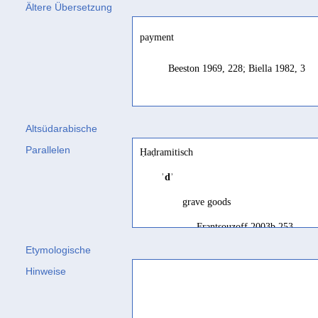
Ältere Übersetzung
payment
Beeston 1969, 228; Biella 1982, 3
Altsüdarabische
Parallelen
Ḥaḍramitisch
ʾdʾ
grave goods
Frantsouzoff 2003b 253
Etymologische
Hinweise