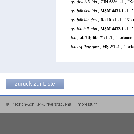
qsṭ ḍrw ḥḏk ldn
,
CIH 689/1.-1.
, "Ko
Conti Rossini 1931, 172
qsṭ ḥḏk ḍrw ldn
,
MṢM 4431/1.-1.
, 
qsṭ ḥḏk ldn ḍrw
,
Ra 101/1.-1.
, "Kos
qsṭ ldn ḥḏk qlm
,
MṢM 4432/1.-1.
, 
ldn
,
al-ʾUḫdūd 71/1.-1.
, "Ladanum 
ldn qsṭ lbny qnw
,
MṢ 2/1.-1.
, "Lada
zurück zur Liste
© Friedrich-Schiller-Universität Jena
Impressum