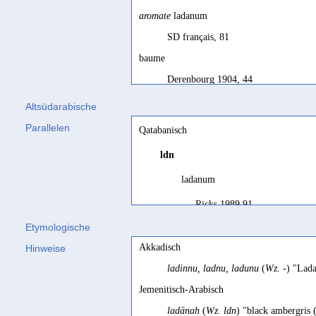
aromate
ladanum
SD français, 81
baume
Derenbourg 1904, 44
Cistus ladanifer L. (Cistaceae)
Altsüdarabische
Sima 2000, 272
Parallelen
Qatabanisch
das Harz von Cistus creticus, C. ladaniferus,
ldn
Grohmann 1922, 118
ladanum
kind of aromatic resin
used as incense
Ricks 1989 91
Biella 1982, 258
Etymologische
Ladan
Akkadisch
Hinweise
Jamme 1953a, 95
ladinnu, ladnu, ladunu
(
Wz. -
) "Lad
lâdan; est connu des auteurs gréco-romains
Jemenitisch-Arabisch
Robin 1994c, 27
ladānah
(
Wz. ldn
) "black ambergris 
ladanum