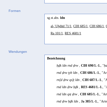
ladin
(
Wz. ldn
) "Weihrauchsorte" Be
Calvet/Robin 1997, 104; Pirenne 19
Formen
ladanum
sg.st.abs.
ldn
CIH III, 112
al-ʾUḫdūd 71/1
,
CIH 685/1
,
CIH 686/1
,
Ladanum
Ra 101/1
,
RES 4681/1
Mittwoch/Schlobies 1937, 99
ladanum
aromatic
SD, 81; SD, 81
Wendungen
Ladanum ist das wohlriechende Gummiharz vo
Bezeichnung
Müller 1997, 204
ḥḏk ldn rnd ḍrw
,
CIH 690/1.-1.
, "
ḥ
Laudanum
rnd ḍrw ṭyb ldn
,
CIH 686/1.-1.
, "Ar
Müller 1899, 48
rn[d ḍrw qs]ṭ ldn
,
CIH 687/1.-1.
, "
the fragrant gum of
Cistus ladaniferus
and p
rnd ldn ḍrw ḥḏk
,
RES 4681/1.-1.
, "
Maraqten 2014, 488
rnd ldn qsṭ ḍrw
,
CIH 685/1.-1.
, "Ar
λάδανον Cistus creticus
vel
cyprius
vel
ladan
rnd ḍrw ḥḏk ldn
,
Ja 385/1.-1.
, "Art