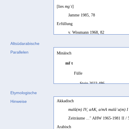
[lies
mgʾt
]
Jamme 1985, 78
Erfüllung
v. Wissmann 1968, 82
fullness
Altsüdarabische
Beeston 1971a, 15
Parallelen
Minäisch
laps de temps, durée, période
mlʾt
SD français, 85
Fülle
lapse
of time
, duration, period
Stein 2023 486
SD, 85; SD, 85
Etymologische
period
Akkadisch
Hinweise
Beeston 1981a, 68; Korotayev 1996c,
malû(m) IV, aAK, a/mA malāʾu(m) I
plénitude, laps (de temps), durée
Zeiträume ..." AHW 1965-1981 II / 
Ryckmans 1966, 486
Arabisch
space