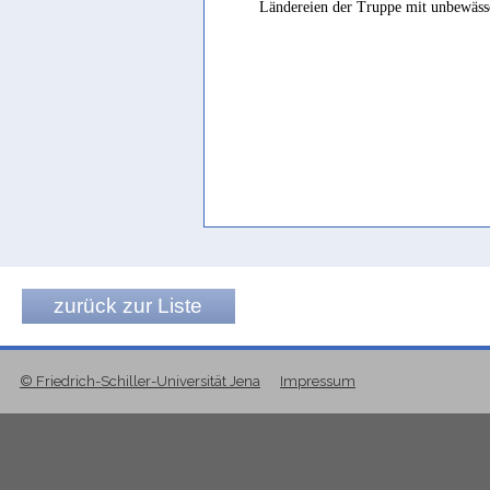
Ländereien der Truppe mit unbewässe
mīləʾ
(
Wz. mlʾ
) "to be full" Johnsto
zurück zur Liste
© Friedrich-Schiller-Universität Jena
Impressum