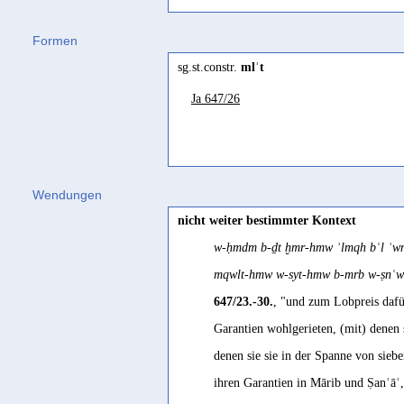
milʾ
(
Wz. mlʾ
) "Füllung, Quantität, 
Beeston 1975, 198
Formen
Gəʿəz
Verlauf
sg.st.constr.
mlʾt
məlʾat
(
Wz. mlʾ
) "fullness, filling 
Stein 2010, 256
Ja 647/26
Ḥarsusi
méleʾ
(
Wz. mlʾ
) "to be full" Johnsto
Hebräisch
*məloʾ
(
Wz. mlʾ
) "1. Fülle 2. Meng
Wendungen
māleʾ
(
Wz. mlʾ
) "voll" Gesenius 18 
nicht weiter bestimmter Kontext
Jemenitisch-Arabisch
w-ḥmdm b-ḏt ḫmr-hmw ʾlmqh bʿl ʾwm 
mallaʾ
(
Wz. mlʾ
) "füllen" Behnstedt
mqwlt-hmw w-syt-hmw b-mrb w-ṣnʿw 
Jibbali
647/23.-30.
, "und zum Lobpreis dafü
mɛl
(
Wz. mlʾ
) "fullness" Johnstone 
Garantien wohlgerieten, (mit) denen s
mélé
(
Wz. mlʾ
) "to fill" Johnstone 1
denen sie sie in der Spanne von sieben
Mehri
ihren Garantien in Mārib und Ṣanʿāʾ
mēl
(
Wz. mlʾ
) "fullness, filling, fil