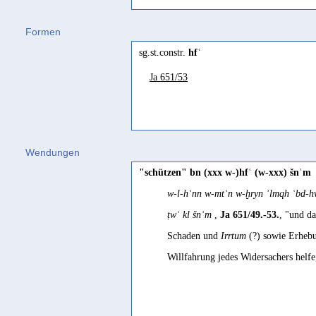
Ḥarsusi
Formen
nōfa
(
Wz. nfʿ
) "to be of use, help; t
sg.st.constr.
hfʿ
Jemenitisch-Arabisch
Ja 651/53
hiffāʿ
(
Wz. hfʿ
) "Umknicken (Getrei
hiffāʿ
(
Wz. hfʿ
) "scattering of grain
nafʿ
(
Wz. nfʿ
) "Nutzen, Vorteil" Beh
näfaʿ
(
Wz. nfʿ
) "to help, to serve" 
Wendungen
Jibbali
"schützen" bn (xxx w-)hfʿ (w-xxx) šnʾm
nífaʿ
(
Wz. nfʿ
) "to be useful, of use
w-l-hʿnn w-mtʿn w-ḫryn ʾlmqh ʿbd-h
Mehri
ṭwʿ kl šnʾm
,
Ja 651/49.-53.
, "und d
nūfa
(
Wz. nfʿ
) "to be useful, of use
Schaden und
Irrtum
(?) sowie Erhebu
Willfahrung jedes Widersachers helfe