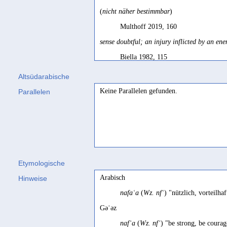
(
nicht näher bestimmbar
)
Multhoff 2019, 160
sense doubtful; an injury inflicted by an en
Biella 1982, 115
advantage
Altsüdarabische
Jamme 1962, 433
Keine Parallelen gefunden.
Parallelen
advantage
for enemy
SD, 92; SD, 92
avantage
à l'ennemi
SD français, 92
Etymologische
Arabisch
Hinweise
nafaʿa
(
Wz. nfʿ
) "nützlich, vorteilh
Gəʿəz
nafʾa
(
Wz. nfʾ
) "be strong, be coura