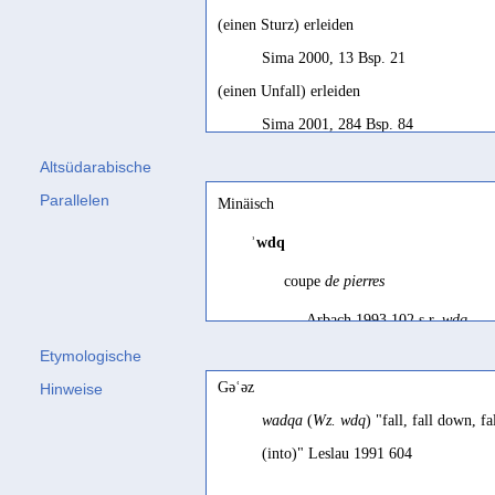
(einen Sturz) erleiden
Sima 2000, 13 Bsp. 21
(einen Unfall) erleiden
Sima 2001, 284 Bsp. 84
(zusammen)fallen, stürzen
Altsüdarabische
Stein 2003, 55
Parallelen
Minäisch
arriver à
(ʿl) qqn
ʾwdq
SD français, 156
coupe
de pierres
befall
Arbach 1993 102 s.r.
wdq
Drewes 2001a, 118 Fn. 52
Etymologische
befall (
ʿl
)
s.o.
latomiae (?)
Gəʿəz
Hinweise
SD, 156; Beeston 1977b, 80; SD, 15
Conti Rossini 1931 135
wadqa
(
Wz. wdq
) "fall, fall down, f
collapse
(into)" Leslau 1991 604
Ryckmans 1973c, 37; Nebes/Stein 20
come upon