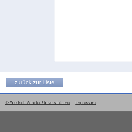
to become allied
Jamme 1962, 434
to occur; happen
Jamme 1962, 434
tomber
Ryckmans 1966, 488
tomber, s'écrouler
SD français, 156
über jemanden hereinbrechen
zurück zur Liste
Stein 2003, 233 Fn. 205
von etwas stürzen
© Friedrich-Schiller-Universität Jena
Impressum
Stein 2003, 233 - 234 Bsp. 553