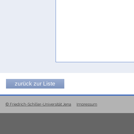
Robin/Antonini de Maigret 2017, 8
zurück zur Liste
© Friedrich-Schiller-Universität Jena
Impressum