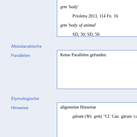
grm
'body'
Prioletta 2013, 114 Fn. 16
grm
'body
of animal
'
SD, 50; SD, 50
grm
'body; (bodily) life, health'
Altsüdarabische
Biella 1982, 76
Keine Parallelen gefunden.
Parallelen
grm
'corps
d'un animal
'
SD français, 50
grm
'full-sized skin'
Jamme 1962, 430
Etymologische
grm
'Kind'
allgemeine Hinweise
Hinweise
Maraqten 2014d, 394
gāram
(
Wz. grm
) "Cf. Can. gāram 'c
grm
'Körper, Haut, Balg'
Müller 2016, 153
grm
'outre
à eau
'