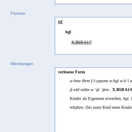
Formen
Inf.
bgl
X.BSB 61/7
Wendungen
verlesene Form
w-bnw šhrm f-l-yqnynn w-bgl w-bʿl
ḏ-wld wldm w-ʿḏr ʿḏrm
,
X.BSB 61/6
Kinder als Eigentum erwerben,
bgl
, 
erhalten, (bis zum) Kind eines Kind