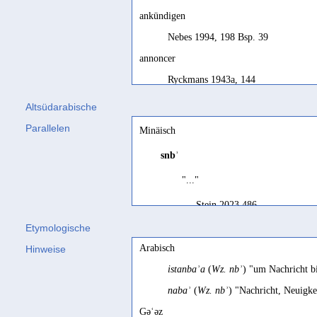
ankündigen
Nebes 1994, 198 Bsp. 39
annoncer
Ryckmans 1943a, 144
announce
Altsüdarabische
Robin 2015c, 109
Parallelen
Minäisch
announce, promise
snbʾ
Biella 1982, 289
"..."
aufrichten
Stein 2023 486
Hartmann 1909, 444 Fn. 2
Etymologische
bitten
Arabisch
Hinweise
Jändl 2009, 155; Stein 2013, 123
istanbaʾa
(
Wz. nbʾ
) "um Nachricht b
geloben
nabaʾ
(
Wz. nbʾ
) "Nachricht, Neuigk
Jändl 2009, 90
Gəʿəz
nunciavit: pollicitus est