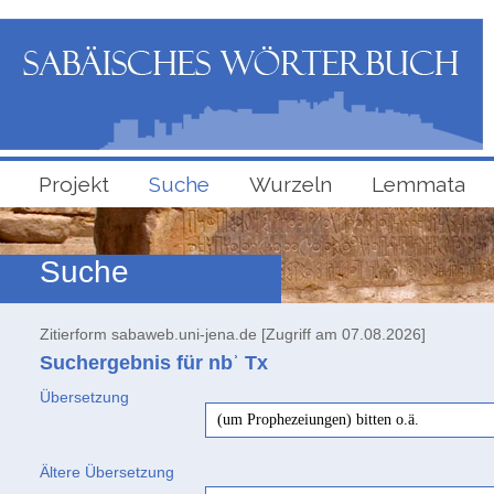
Projekt
Suche
Wurzeln
Lemmata
Suche
Zitierform sabaweb.uni-jena.de [Zugriff am 07.08.2026]
Suchergebnis für nbʾ
Tx
Übersetzung
(um Prophezeiungen) bitten o.ä.
Ältere Übersetzung