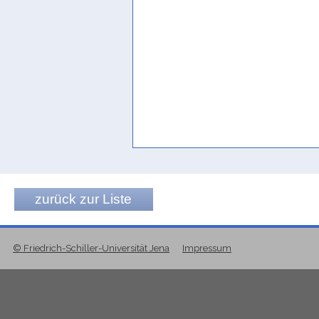
Sir 04 A 0366f/3
solliciter, demander, invoquer pour soi-mê
3. m.
tnbʾ
Prioletta/Arbach 2016, 211
Ja 401/7
,
Ja 555/3
,
Ja 558/5
to promise
Jamme 1957, 33; Jamme 1962, 450; A
Nebes/Stein 2004, 479
to reveal, to announce
Gruntfest 1986, 19
verkünden
Rhodokanakis 1917, 12
zurück zur Liste
verkünden, verheißen
Müller 1963, 311
© Friedrich-Schiller-Universität Jena
Impressum
versprechen
Jemen 1998, 327; Sima 2001, 277 Bsp
versprechen (обещать)
Južnaja Aravija 2/2, 56