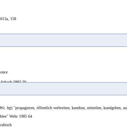
2013a, 158
nonce
Arbach 1993 20
ke known, promulgate
Beeston 1976 411
Wz. bṯṯ
) "propagieren, öffentlich verbreiten; kundtun, mitteilen; kundgeben, a
ering
ahlen" Wehr 1985 64
Arbach/Audouin 2007 71
rabisch