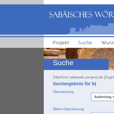
Projekt
Suche
Wurz
Suche
Zitierform sabaweb.uni-jena.de [Zugri
Suchergebnis für bṯ
Übersetzung
Ausbreitung ≠
Ältere Übersetzung