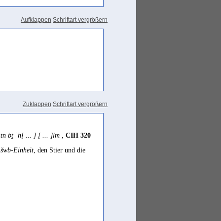
Aufklappen
Schriftart vergrößern
Zuklappen
Schriftart vergrößern
n bṯ ʾh[ ... ] [ ... ]lm
,
CIH 320
e
šwb-Einheit
, den Stier und die