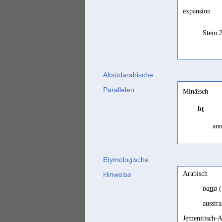
expansion
Stein 
Altsüdarabische
Parallelen
Minäisch
bṯ
an
Etymologische
ma
Arabisch
Hinweise
baṯṯa
(
off
ausstr
Jemenitisch-A