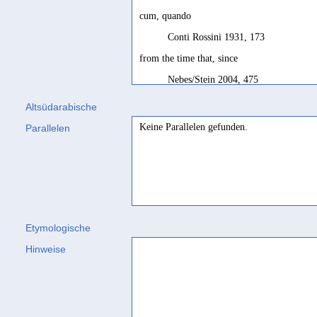
cum, quando
Conti Rossini 1931, 173
from the time that, since
Nebes/Stein 2004, 475
lorsque, depuis que
Altsüdarabische
SD français, 82
Keine Parallelen gefunden.
Parallelen
nachdem
Stein 2003, 226 Bsp. 531; Jändl 2009
seit
Multhoff 2011, 353
Etymologische
seitdem
Hinweise
Rhodokanakis 1936, 25
since
Agostini 2023, 143 Bsp. 9
since > when