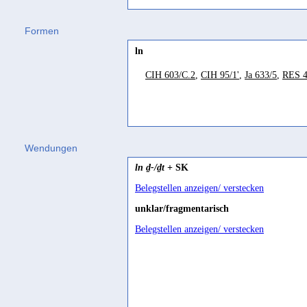
Biella 1982, 261
Formen
until; as soon as
ln
Jamme 1962, 439
CIH 603/C.2
,
CIH 95/1'
,
Ja 633/5
,
RES 4
von, seit
Stein 2003, 210
when; since
Wendungen
SD, 82; SD, 82
ln ḏ-/ḏt
+ SK
Belegstellen anzeigen/ verstecken
unklar/fragmentarisch
Belegstellen anzeigen/ verstecken