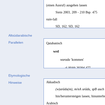
(einen Ausruf) ausgehen lassen
Stein 2003, 209 - 210 Bsp. 475
rain
-fall
SD, 162; SD, 162
approach
Altsüdarabische
Nebes 1992, 162
Parallelen
Qatabanisch
arrive
wrd
Robin 2015d, 139
warada
'kommen'
arriver
al-Ḥāǧǧ 2020d 477
Robin 1981a, 46; Robin/Gajda 1994,
Etymologische
ausgehen lassen, ergehen lassen
Minäisch
Akkadisch
Hinweise
Müller 2010, 229
wrd
01
(w)arādu(m), m/nA urādu, spB auch 
be downstream
*taridu 'sie gibt sich hin'
hin/heruntersteigen lassen, hinunte
SD, 162; SD, 162
Müller 1993 17
Arabisch
be set down
in writing
(?)