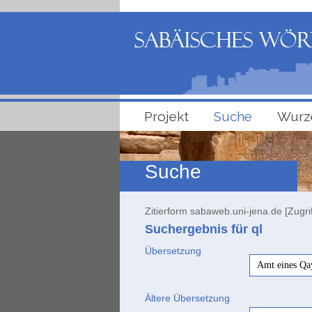
Projekt
Suche
Wurz
Suche
Zitierform sabaweb.uni-jena.de [Zugri
Suchergebnis für ql
Übersetzung
Amt eines Qa
Ältere Übersetzung