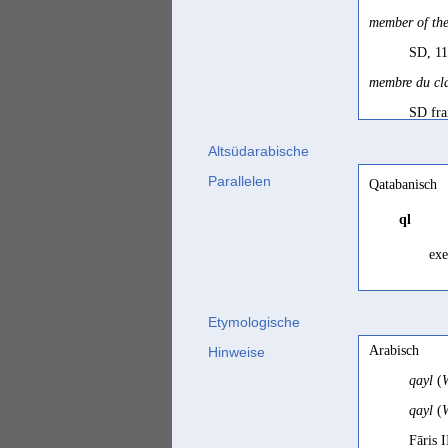
member of the
SD, 11
membre du cla
SD fra
qayls
Altsüdarabische
Ryckm
Parallelen
Qatabanisch
chef
ql
Jamme
exe
chiefs
Ryckm
Etymologische
mit 'ihrem
ḳl
'
la 
Arabisch
Hinweise
Rhodok
qayl
(
W
préposé
qayl
(
W
Ryckm
Fāris I
principe