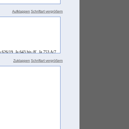
Aufklappen
Schriftart vergrößern
a 626/19
,
Ja 643 bis /8'
,
Ja 753 A/7
,
Zuklappen
Schriftart vergrößern