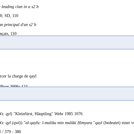
 leading clan in a s2ʿb
0; SD, 110
n principal d'un s2ʿb
nçais, 110
ans 1963, 148
 1956b, 22
rcer la charge de qayl
Bron 2009a 123
ans 1975a, 302
 [ist] das ihr Familenhaupt, der jeweilige
ḳl
(Vogt o. ä.) (...) gemeint
charge de
qayl
anakis 1922, 69 - 70 Fn. 5
Robin 2016c 48
z. qyl
) "Kleinfürst, Häuptling" Wehr 1985 1076
z. qyl (qwl)
) "
al-qaylu: l-maliku min mulūki Ḥimyara
"
qayl
(bedeutet) einer 
ans 1956b, 377
I / 379 - 380