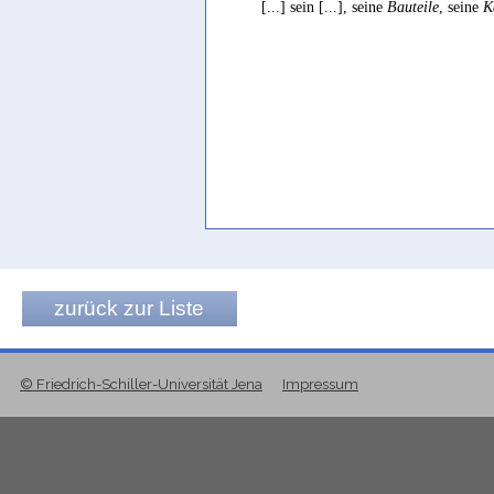
[...] sein [...], seine
Bauteile
, seine
K
Maraqten 2014d 400
Bewässerungskanal, Bewässerung
Maraqten 2014d 306
zurück zur Liste
© Friedrich-Schiller-Universität Jena
Impressum