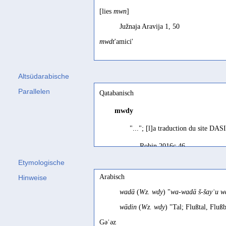
[lies
mwn
]
Južnaja Aravija 1, 50
mwdt
'amici'
Avanzini 1986, 200
Altsüdarabische
Parallelen
Qatabanisch
mwdy
"..."; [l]a traduction du site DAS
Robin 2016c 46
Etymologische
ṣihrīǧ
'Zisterne'
Arabisch
Hinweise
al-Ḥāǧǧ 1436/2015 174
wadā
(
Wz. wdy
) "
wa-wadā š-šayʾu w
canal; might have a general meani
wādin
(
Wz. wdy
) "Tal; Flußtal, Flu
CSAI 58
Gəʿəz