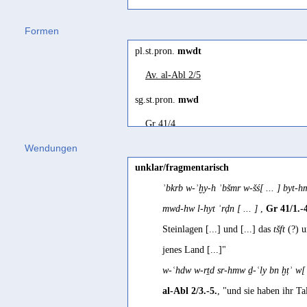
eine nicht näher bestimmbare Be
mudāy
(
Wz. mdy
) "vase, receptacke,
Formen
Multhoff/Stein 2024 253 Fn. 
Ḥarsusi
pl.st.pron.
mwdt
ḥe-wōdi
(
Wz. wdy
) "valley" Johnsto
irrigated wadi
Av. al-Abl 2/5
Jemenitisch-Arabisch
Maraqten 2017 118
mawdiyeh
(
Wz. wdy
) "a hole in the 
sg.st.pron.
mwd
reservoir
wādī
(
Wz. wdy
) "Talgrund mit Felde
Gr 41/4
Jamme 1972 31
Mehri
Wendungen
reservoir, cistern
ḥe-wōdi
(
Wz. wdy
) "wadi, watercour
unklar/fragmentarisch
Ricks 1989 48
ʾbkrb w-ʾḫy-h ʾbšmr w-šś[ ... ] byt-h
Minäisch
mwd-hw l-hyt ʾrḍn [ ... ]
,
Gr 41/1.-4
mwdy
Steinlagen [...] und [...] das
tšft
(?) u
jenes Land [...]"
Bewässerungsanlage
w-ʿhdw w-rṯd sr-hmw ḏ-ʿly bn ḫṭʾ w[ .
Maraqten 2014d 306
al-Abl 2/3.-5.
, "und sie haben ihr Ta
Bewässerungskanal