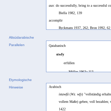
aux
: do successfully, bring to a successful c
Biella 1982, 139
accomplir
Ryckmans 1937, 262; Bron 1992, 62
accomplish, bring
s.t.
to a successful conclu
Altsüdarabische
SD, 158; SD, 158
Parallelen
Qatabanisch
accorder la protection
stwfy
Robin/Antonini de Maigret 2017, 10
erfüllen
achieve
Müller 1963a 113
Maraqten 2017, 126
Etymologische
adjuvari, obtinere
legally safeguard
Arabisch
Hinweise
CIH I, 43
CSAI 277
istawfā
(
Wz. wfy
) "vollständig erhalt
amener
qqch
à une heureuse conclusion
payer (une amende)
vollem Maße) geben; voll bezahlen; 
SD français, 158
Gajda/Arbach 2022 210
1422
amener à une fin heureuse