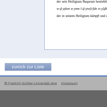
der sein Heiligtum Baqarum bestiehl
w-ḏ-yḍwn w-ynm l-ḏ-ytw[r]dn w-y[
der in seinem Heiligtum
kämpft
und e
zurück zur Liste
© Friedrich-Schiller-Universität Jena
Impressum