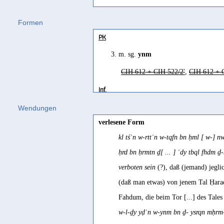
Formen
PK
3. m. sg.
ynm
CIH 612 + CIH 522/2'
,
CIH 612 + 
Inf.
]nwm
Wendungen
verlesene Form
Gl 1628/3
kl tśʿn w-rttʿn w-tqfn bn ḥml [ w-] 
ḥrd bn ḥrmtn ḏ[ ... ] ʿdy tbql fhdm ḏ-
verboten sein
(?), daß (jemand) jegl
(daß man etwas) von jenem Tal Ḥara
Fahdum, die beim Tor [...] des Tales
w-l-ḏy yḍʿn w-ynm bn ḏ- ysrqn mḥr