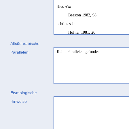
[lies
nʿm
]
Beeston 1982, 98
achtlos sein
Höfner 1981, 26
sich nicht kümmern
Altsüdarabische
Höfner 1981, 22
Keine Parallelen gefunden.
Parallelen
sich nicht kümmern (aus Sorglosigkeit zulas
Rhodokanakis 1917, 162
sich nicht kümmern um
Müller 1963a, 108
Etymologische
trascuare, omettere
Hinweise
Garbini 1973, 38
vernachlässigen
Rhodokanakis 1931a, 170