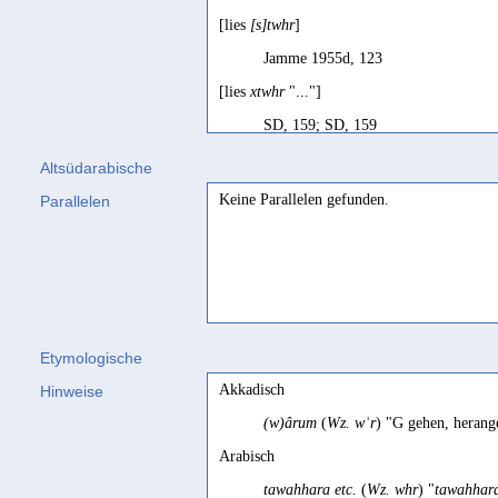
[lies
[s]twhr
]
Jamme 1955d, 123
[lies
xtwhr
"..."]
SD, 159; SD, 159
redresser
Altsüdarabische
Ryckmans 1939, 55
Keine Parallelen gefunden.
Parallelen
set in order (?)
Biella 1982, 124
Etymologische
Akkadisch
Hinweise
(w)ârum
(
Wz. wʾr
) "G gehen, herang
Arabisch
tawahhara etc.
(
Wz. whr
) "
tawahhara