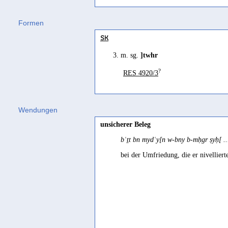
(...) wa-yuqālu: wahhara fulānun f
Formen
tawahhara
ist (das gleiche) wie
taha
SK
jemand
wahhara
jemand (anderen), w
3. m. sg.
]twhr
?
RES 4920/3
Wendungen
unsicherer Beleg
bʿṯt bn mydʿy[n w-bny b-mḥgr ṣyḥ[ .
bei der Umfriedung, die er nivellierte