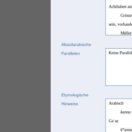
Achthaben au
Grimm
sein, vorhand
Müller
verbergen (od
Altsüdarabische
Stein 
Keine Paralle
Parallelen
verbergen ≠ (v
Stein 
Etymologische
Arabisch
Hinweise
kanna
Gəʿəz
w
k
ann