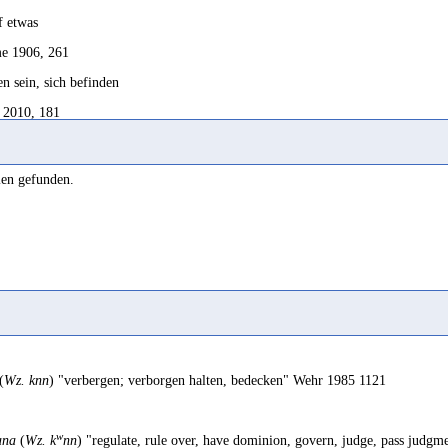
f etwas
e 1906, 261
en sein, sich befinden
 2010, 181
er: verurteilen)
2023, 224
len gefunden.
er)urteilen, strafen
2023, 479
(
Wz. knn
) "verbergen; verborgen halten, bedecken" Wehr 1985 1121
w
ana
(
Wz. k
nn
) "regulate, rule over, have dominion, govern, judge, pass judgme