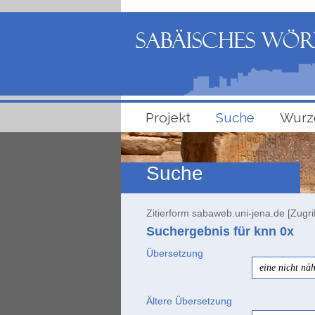
Projekt
Suche
Wurz
Suche
Zitierform sabaweb.uni-jena.de [Zugri
Suchergebnis für knn
0x
Übersetzung
eine nicht n
Ältere Übersetzung