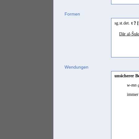
Formen
sg.st.det.
t﹖[
Dār al-Šuk
Wendungen
unsicherer B
w-mn ḏ
immer 