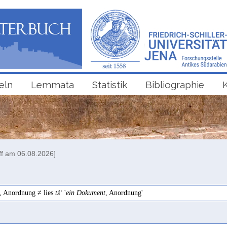
eln
Lemmata
Statistik
Bibliographie
ff am 06.08.2026]
, Anordnung ≠ lies
tśʿ
'
ein Dokument
, Anordnung'