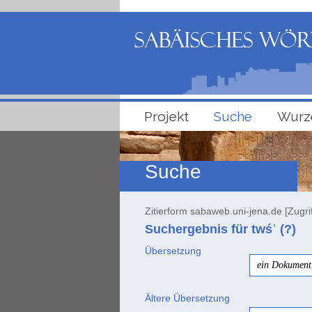
Projekt
Suche
Wurz
Suche
Zitierform sabaweb.uni-jena.de [Zugri
Suchergebnis für twśʿ (?)
Übersetzung
ein Dokument
Ältere Übersetzung