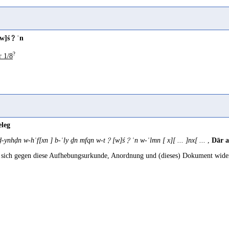
w]ś﹖ʿn
?
r 1/8
eleg
-ynhḍn w-hʿf[xn ] b-ʿly ḏn mfqn w-t﹖[w]ś﹖ʿn w-ʿlmn [ x][ ... ]nx[ ...
,
Dār a
sich gegen diese Aufhebungsurkunde, Anordnung und (dieses) Dokument widerset