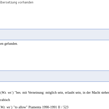
 Übersetzung vorhanden
len gefunden.
a
(
Wz. wsʿ
) "bes. mit Verneinung: möglich sein, erlaubt sein, in der Macht steh
rabisch
(
Wz. wsʿ
) "to allow" Piamenta 1990-1991 II / 523