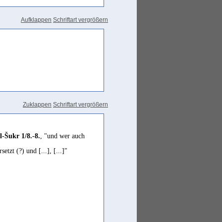
Aufklappen
Schriftart vergrößern
Zuklappen
Schriftart vergrößern
l-Šukr 1/8.-8.
, "und wer auch
zt (?) und [...], [...]"