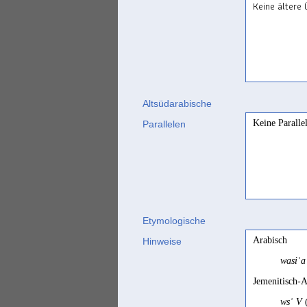
Keine ältere
Altsüdarabische
Keine Paralle
Parallelen
Etymologische
Arabisch
Hinweise
wasiʿ
Jemenitisch-A
wsʿ V