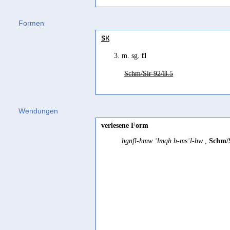
Formen
SK
3. m. sg.
fl
Schm/Sir 92/B.5
Wendungen
verlesene Form
ḥgnfl-hmw ʾlmqh b-msʾl-hw
,
Schm/S