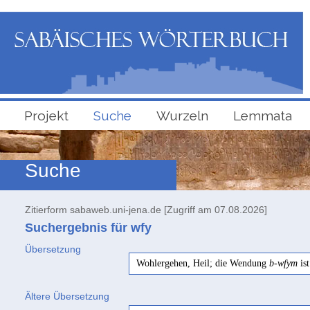
Projekt
Suche
Wurzeln
Lemmata
Suche
Zitierform sabaweb.uni-jena.de [Zugriff am 07.08.2026]
Suchergebnis für wfy
Übersetzung
Wohlergehen, Heil; die Wendung
b-wfym
ist
Ältere Übersetzung