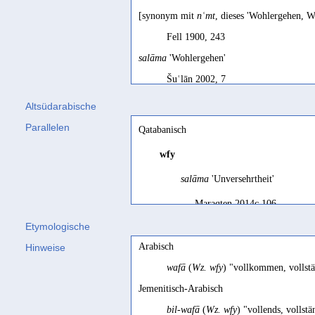
[synonym mit
nʿmt
, dieses 'Wohlergehen, Wo
Fell 1900, 243
salāma
'Wohlergehen'
Šuʿlān 2002, 7
assurer
Altsüdarabische
Ryckmans 1953b, 272
Parallelen
Qatabanisch
avec les honneurs
wfy
Robin 2014, 194
salāma
'Unversehrtheit'
behüten
Maraqten 2014c 106
Grimme 1932, 95; Mlaker 1943, 57
Etymologische
benessere
bien-être
Arabisch
Hinweise
Avanzini 1978, 182; Antonini de Mai
Arbach et al. 2001 46; Piren
wafā
(
Wz. wfy
) "vollkommen, vollstä
bien
Erfolg
Jemenitisch-Arabisch
Ryckmans 1975, 217; Ryckmans et al.
Jemen 1998 372; Saba 1999 
bil-wafā
(
Wz. wfy
) "vollends, vollst
bien-être