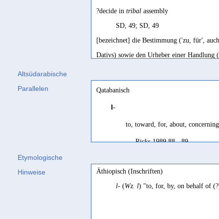
?decide in
tribal
assembly
SD, 49; SD, 49
[bezeichnet] die Bestimmung ('zu, für', auc
Dativs) sowie den Urheber einer Handlung (
Stein 2013, 108
Altsüdarabische
[gibt] eine Richtung hin zum Bezeichneten 
Parallelen
Qatabanisch
Stein 2003, 207
l-
marking genitive
, belonging to
to, toward, for, about, concerning
Biella 1982, 255
Ricks 1989 88 - 89
marking object after an infinitive
Etymologische
Biella 1982, 255
Äthiopisch (Inschriften)
Hinweise
à, jusqu'à; pour
l-
(
Wz. l
) "to, for, by, on behalf of 
SD français, 81
à, pour
Bâfaqîh/Robin 1979, 69