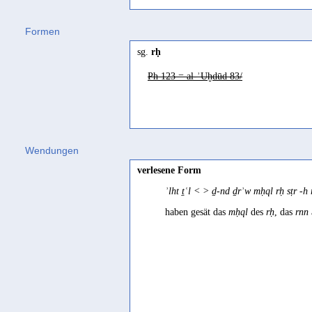
Formen
sg.
rḥ
Ph 123 = al-ʾUḫdūd 83/
Wendungen
verlesene Form
ʾlht ṯʿl < > ḏ-nd ḏrʾw mḥql rḥ sṭr -
haben gesät das
mḥql
des
rḥ
, das
rnn