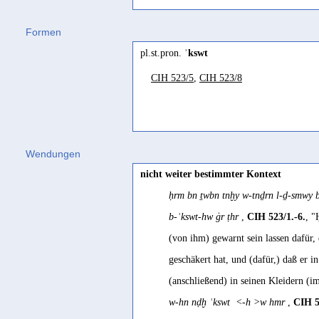
étoffe
Hebräisch
Kleidung bzw. Kleidungsstücke
Formen
Robin 1994b 291
kasā
(
Wz. ksh
) "bedecken" Gesenius 
Maraqten 2014d, 168
pl.st.pron.
ʾkswt
kəsūt
(
Wz. ksw
) "Bedeckung 1. Kleid
vestes
garment
CIH 523/5
,
CIH 523/8
Jemenitisch-Arabisch
CIH II, 239; Conti Rossini 1931, 17
Beeston 1937 62; Stehle 1940
kiswah
(
Wz. ksw
) "(neue) Kleidung, 
vêtement
Gewand, Kleidung
Jibbali
SD français, 79
Müller 1963a 97
ksb´ɛt
(
Wz. ksw
) "clothing, clothes"
vêtements
Wendungen
vestimentum
Mehri
nicht weiter bestimmter Kontext
Halévy 1899, 271; Ryckmans 1932, 3
Conti Rossini 1931 171
kəswēt
(
Wz. ksw
) "clothing, clothes"
ḥrm bn ṯwbn tnḫy w-tnḏrn l-ḏ-smwy 
vêtement
b-ʾkswt-hw ġr ṭhr
,
CIH 523/1.-6.
, "
Arbach 1993 54; Ryckmans 1
(von ihm) gewarnt sein lassen dafür, 
geschäkert hat, und (dafür,) daß er 
(anschließend) in seinen Kleidern (i
w-hn nḍḫ ʾkswt <-h >w hmr
,
CIH 5