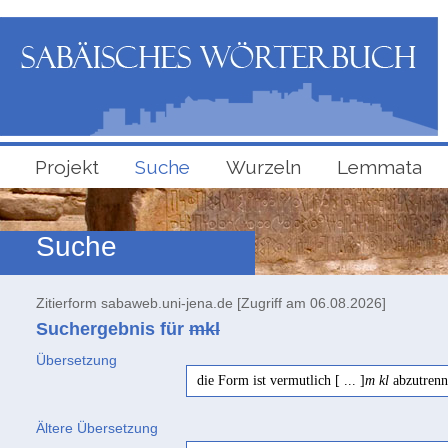
Projekt
Suche
Wurzeln
Lemmata
Suche
Zitierform sabaweb.uni-jena.de [Zugriff am 06.08.2026]
Suchergebnis für
mkl
Übersetzung
die Form ist vermutlich [ ... ]
m kl
abzutrenn
Ältere Übersetzung