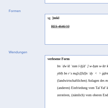
Formen
sg.
]mkl
RES 4646/10
Wendungen
verlesene Form
bn ʿdw kl ʾnsm l-ḫ[dʿ ] w-ḥṣm w-štr 
yblḥ bn rʾs mq[x][ld]n ʿdy < > ġḍr
(landwirtschaftlichen) Anlagen des
m
(anderen) Einfriedung vom Tal Yafʿā
zerstören, (nämlich) vom oberen En